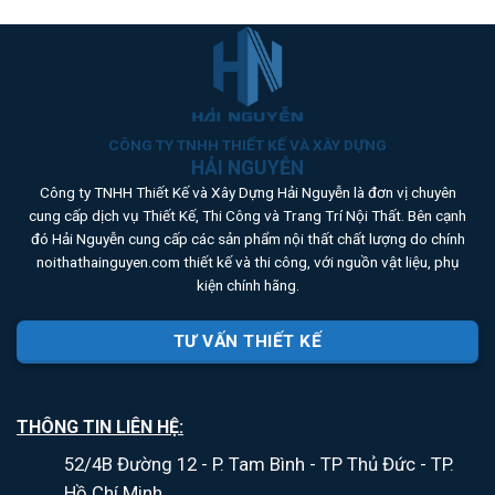
has
has
the
the
multiple
multiple
product
product
variants.
variants.
page
page
The
The
options
options
may
may
be
be
CÔNG TY TNHH THIẾT KẾ VÀ XÂY DỰNG
HẢI NGUYỄN
chosen
chosen
on
on
Công ty TNHH Thiết Kế và Xây Dựng Hải Nguyễn là đơn vị chuyên
the
the
cung cấp dịch vụ Thiết Kế, Thi Công và Trang Trí Nội Thất. Bên cạnh
product
product
đó Hải Nguyễn cung cấp các sản phẩm nội thất chất lượng do chính
page
page
noithathainguyen.com thiết kế và thi công, với nguồn vật liệu, phụ
kiện chính hãng.
TƯ VẤN THIẾT KẾ
THÔNG TIN LIÊN HỆ:
52/4B Đường 12 - P. Tam Bình - TP Thủ Đức - TP.
Hồ Chí Minh