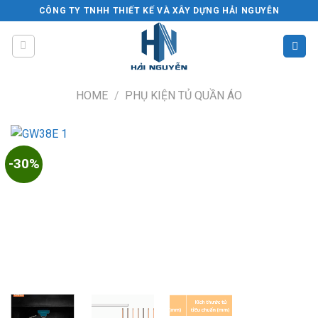
Skip
CÔNG TY TNHH THIẾT KẾ VÀ XÂY DỰNG HẢI NGUYỄN
to
content
HOME
/
PHỤ KIỆN TỦ QUẦN ÁO
-30%