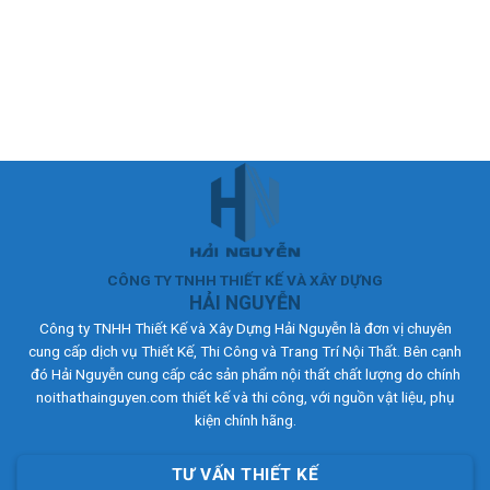
The
The
options
options
may
may
be
be
chosen
chosen
on
on
the
the
product
product
page
page
CÔNG TY TNHH THIẾT KẾ VÀ XÂY DỰNG
HẢI NGUYỄN
Công ty TNHH Thiết Kế và Xây Dựng Hải Nguyễn là đơn vị chuyên
cung cấp dịch vụ Thiết Kế, Thi Công và Trang Trí Nội Thất. Bên cạnh
đó Hải Nguyễn cung cấp các sản phẩm nội thất chất lượng do chính
noithathainguyen.com thiết kế và thi công, với nguồn vật liệu, phụ
kiện chính hãng.
TƯ VẤN THIẾT KẾ