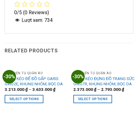
0/5
(0 Reviews)
Lượt xem:
734
RELATED PRODUCTS
PHỤ KIỆN TỦ QUẦN ÁO
PHỤ KIỆN TỦ QUẦN ÁO
-30%
-30%
NGĂN KÉO ĐỂ ĐỒ GẤP GARIS
NGĂN KÉO ĐỰNG ĐỒ TRANG SỨC
GW02E, KHUNG NHÔM, BỌC DA
GW07R, KHUNG NHÔM, BỌC DA
3.213.000
₫
–
3.633.000
₫
2.373.000
₫
–
2.793.000
₫
SELECT OPTIONS
SELECT OPTIONS
This
This
product
product
has
has
multiple
multiple
variants.
variants.