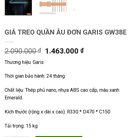
GIÁ TREO QUẦN ÂU ĐƠN GARIS GW38E
Original
Current
2.090.000
₫
1.463.000
₫
price
price
Thương hiệu: Garis
was:
is:
2.090.000 ₫.
1.463.000 ₫.
Thời gian bảo hành: 24 tháng
Chất liệu: Thép phủ nano, nhựa ABS cao cấp, màu xanh
Emerald.
Kích thước (rộng x dài x cao): R330 * D470 * C150
Tải trọng: 15 kg