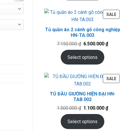
CLEAR
PRODU
SALE
ON
SALE
Tủ quần áo 2 cánh gỗ công nghiệp
HN-TA.003
uantity
Original
Current
7.150.000
₫
6.500.000
₫
price
price
was:
is:
Select options
7.150.000 ₫.
6.500.000 ₫
PRODU
SALE
ON
SALE
TỦ ĐẦU GIƯỜNG HIỆN ĐẠI HN-
TAB.002
Original
Current
1.500.000
₫
1.100.000
₫
price
price
was:
is:
Select options
1.500.000 ₫.
1.100.000 ₫