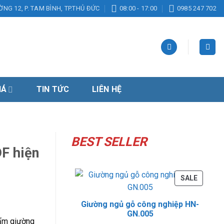
ỜNG 12, P. TAM BÌNH, TP.THỦ ĐỨC
08:00 - 17:00
0985 247 702
IÁ
TIN TỨC
LIÊN HỆ
BEST SELLER
F hiện
PRODU
SALE
ON
SALE
Giường ngủ gỗ công nghiệp HN-
GN.005
ẩm giường