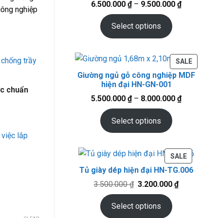
6.500.000
₫
–
9.500.000
₫
công nghiệp
Select options
chống trầy
PRODU
SALE
ON
Giường ngủ gỗ công nghiệp MDF
SALE
hiện đại HN-GN-001
ớc chuẩn
5.500.000
₫
–
8.000.000
₫
Select options
 việc lắp
PRODUC
SALE
ON
Tủ giày dép hiện đại HN-TG.006
SALE
Original
Current
3.500.000
₫
3.200.000
₫
price
price
was:
is:
Select options
3.500.000 ₫.
3.200.000 ₫