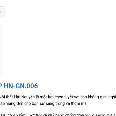
)
P HN-GN.006
 thất Hải Nguyễn là một lựa chọn tuyệt vời cho không gian nghỉ
ày sẽ mang đến cho bạn sự sang trọng và thoải mái.
6 có độ bền vượt trội và khả năng chống trầy xước. Được gia c