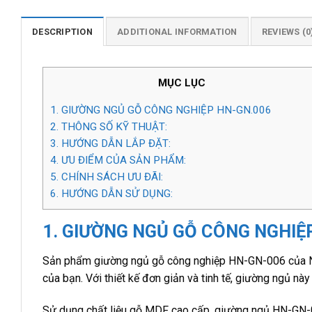
DESCRIPTION
ADDITIONAL INFORMATION
REVIEWS (0
MỤC LỤC
1. GIƯỜNG NGỦ GỖ CÔNG NGHIỆP HN-GN.006
2. THÔNG SỐ KỸ THUẬT:
3. HƯỚNG DẪN LẮP ĐẶT:
4. ƯU ĐIỂM CỦA SẢN PHẨM:
5. CHÍNH SÁCH ƯU ĐÃI:
6. HƯỚNG DẪN SỬ DỤNG:
1. GIƯỜNG NGỦ GỖ CÔNG NGHIỆ
Sản phẩm giường ngủ gỗ công nghiệp HN-GN-006 của Nội
của bạn. Với thiết kế đơn giản và tinh tế, giường ngủ n
Sử dụng chất liệu gỗ MDF cao cấp, giường ngủ HN-GN-00