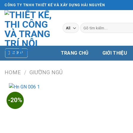
Skip
CÔNG TY TNHH THIẾT KẾ VÀ XÂY DỰNG HẢI NGUYỄN
to
content
Search
for:
TRANG CHỦ
GIỚI THIỆU
MENU
HOME
/
GIƯỜNG NGỦ
-20%