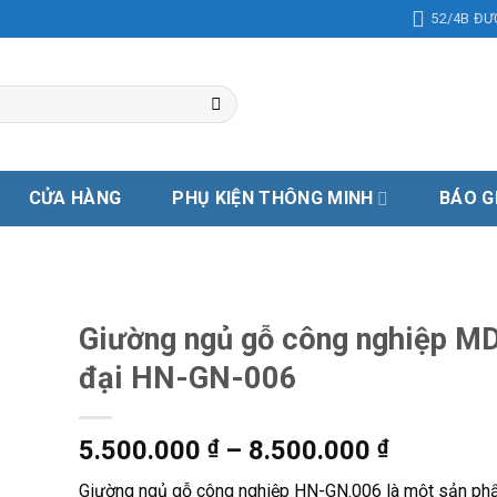
52/4B ĐƯ
CỬA HÀNG
PHỤ KIỆN THÔNG MINH
BÁO G
Giường ngủ gỗ công nghiệp MD
đại HN-GN-006
5.500.000
₫
–
8.500.000
₫
Giường ngủ gỗ công nghiệp HN-GN.006 là một sản ph