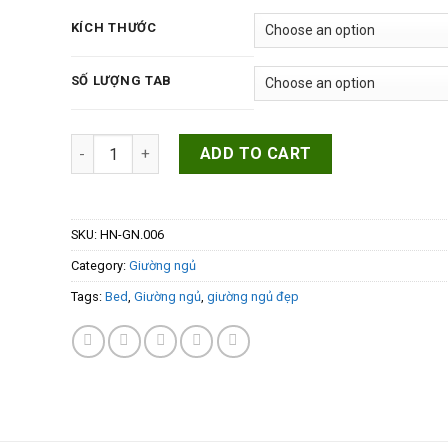
KÍCH THƯỚC
SỐ LƯỢNG TAB
Giường ngủ gỗ công nghiệp MDF hiện đại HN-GN-006 q
ADD TO CART
SKU:
HN-GN.006
Category:
Giường ngủ
Tags:
Bed
,
Giường ngủ
,
giường ngủ đẹp