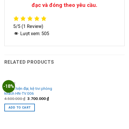
đạc và đóng theo yêu cầu.
5/5
(1 Review)
Lượt xem:
505
RELATED PRODUCTS
KỆ TIVI
-18%
Kệ tivi hiện đại, kệ tivi phòng
khách HN-TV.006
Original
Current
4.500.000
₫
3.700.000
₫
price
price
was:
is:
ADD TO CART
4.500.000 ₫.
3.700.000 ₫.