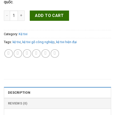
quốc.
Kệ tivi hiện đại, kệ tivi gỗ công nghiệp HN-TV.003 quantity
ADD TO CART
Category:
Kệ tivi
Tags:
kệ tivi
,
kệ tivi gỗ công nghiệp
,
kệ tivi hiện đại
DESCRIPTION
REVIEWS (0)