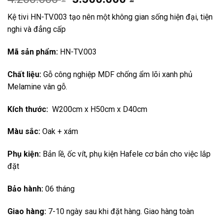
price
price
Kệ tivi HN-TV.003 tạo nên một không gian sống hiện đại, tiện
was:
is:
nghi và đẳng cấp
4.200.000 ₫.
3.500.000 ₫.
Mã sản phẩm:
HN-TV.003
Chất liệu:
Gỗ công nghiệp MDF chống ẩm lõi xanh phủ
Melamine vân gỗ.
Kích thước:
W200cm x H50cm x D40cm
Màu sắc:
Oak + xám
Phụ kiện:
Bản lề, ốc vít, phụ kiện Hafele cơ bản cho việc lắp
đặt
Bảo hành:
06 tháng
Giao hàng:
7-10 ngày sau khi đặt hàng. Giao hàng toàn