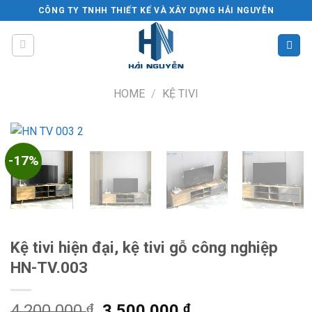
Skip
CÔNG TY TNHH THIẾT KẾ VÀ XÂY DỰNG HẢI NGUYỄN
to
content
HOME
/
KỆ TIVI
-17%
Kệ tivi hiện đại, kệ tivi gỗ công nghiệp
HN-TV.003
Original
Current
4.200.000
₫
3.500.000
₫