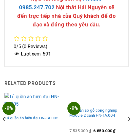
0985.247.702
Nội thất Hải Nguyễn sẽ
đến trực tiếp nhà của Quý khách để đo
đạc và đóng theo yêu cầu.
0/5
(0 Reviews)
Lượt xem:
591
RELATED PRODUCTS
TỦ ÁO
-9%
-9%
Tủ quần áo gỗ công nghiệp
TỦ ÁO
Module 2 cánh HN-TA.004
Tủ quần áo hiện đại HN-TA.005
Original
Current
7.535.000
₫
6.850.000
₫