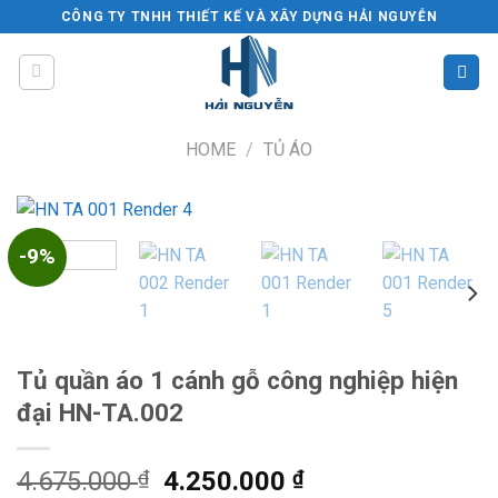
Skip
CÔNG TY TNHH THIẾT KẾ VÀ XÂY DỰNG HẢI NGUYỄN
to
content
HOME
/
TỦ ÁO
-9%
Tủ quần áo 1 cánh gỗ công nghiệp hiện
đại HN-TA.002
Original
Current
4.675.000
₫
4.250.000
₫