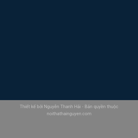
Thiết kế bởi Nguyễn Thanh Hải - Bản quyền thuộc
noithathainguyen.com