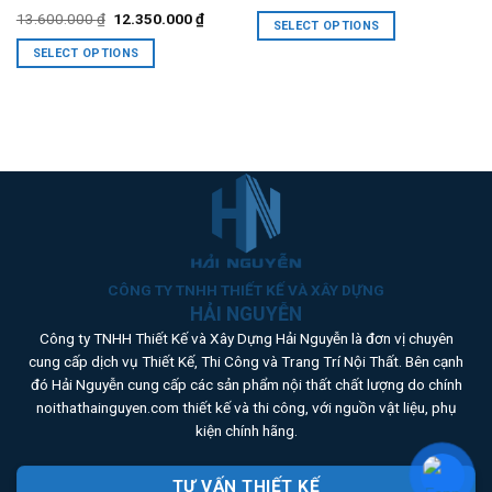
price
price
nt
Original
Current
13.600.000
₫
12.350.000
₫
was:
is:
SELECT OPTIONS
price
price
7.535.000 ₫.
6.850.000
was:
is:
This
SELECT OPTIONS
0.000 ₫.
13.600.000 ₫.
12.350.000 ₫.
product
This
has
product
multiple
has
variants.
multiple
The
variants.
options
The
may
options
be
may
chosen
be
on
chosen
CÔNG TY TNHH THIẾT KẾ VÀ XÂY DỰNG
the
on
HẢI NGUYỄN
product
the
Công ty TNHH Thiết Kế và Xây Dựng Hải Nguyễn là đơn vị chuyên
page
product
cung cấp dịch vụ Thiết Kế, Thi Công và Trang Trí Nội Thất. Bên cạnh
page
đó Hải Nguyễn cung cấp các sản phẩm nội thất chất lượng do chính
noithathainguyen.com thiết kế và thi công, với nguồn vật liệu, phụ
kiện chính hãng.
TƯ VẤN THIẾT KẾ