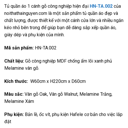
price
price
Tủ quần áo 1 cánh gỗ công nghiệp hiện đại
HN-TA.002
của
was:
is:
noithathainguyen.com là một sản phẩm tủ quần áo đẹp và
4.675.000 ₫.
4.250.000 ₫.
chất lượng, được thiết kế với một cánh cửa lớn và nhiều ngăn
kéo nhỏ bên trong để giúp bạn dễ dàng sắp xếp quần áo,
giày dép và phụ kiện của mình.
Mã sản phẩm:
HN-TA.002
Chất liệu:
Gỗ công nghiệp MDF chống ẩm lõi xanh phủ
Melamine vân gỗ.
Kích thước:
W60cm x H220cm x D60cm
Màu sắc:
Vân gỗ Oak, Vân gỗ Walnut, Melamine Trắng,
Melamine Xám
Phụ kiện:
Bản lề, ốc vít, phụ kiện Hafele cơ bản cho việc lắp
đặt