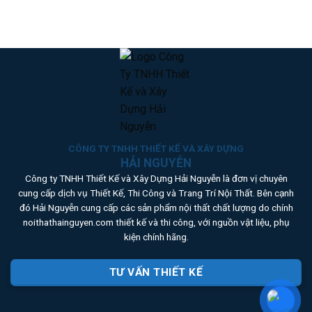
has
product
multiple
has
variants.
multiple
The
variants.
options
The
may
options
be
may
chosen
be
on
chosen
the
on
product
CÔNG TY TNHH THIẾT KẾ VÀ XÂY DỰNG
the
HẢI NGUYỄN
page
product
Công ty TNHH Thiết Kế và Xây Dựng Hải Nguyễn là đơn vị chuyên
page
cung cấp dịch vụ Thiết Kế, Thi Công và Trang Trí Nội Thất. Bên cạnh
đó Hải Nguyễn cung cấp các sản phẩm nội thất chất lượng do chính
noithathainguyen.com thiết kế và thi công, với nguồn vật liệu, phụ
kiện chính hãng.
TƯ VẤN THIẾT KẾ