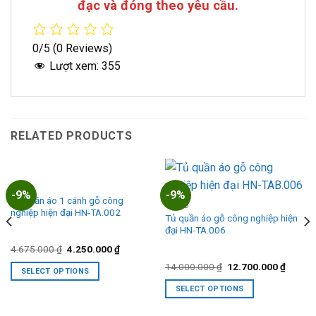
đạc và đóng theo yêu cầu.
0/5
(0 Reviews)
Lượt xem:
355
RELATED PRODUCTS
TỦ ÁO
-9%
-9%
Tủ quần áo 1 cánh gỗ công
TỦ ÁO
nghiệp hiện đại HN-TA.002
Tủ quần áo gỗ công nghiệp hiện
đại HN-TA.006
Original
Current
4.675.000
₫
4.250.000
₫
price
price
Original
Curren
was:
is:
14.000.000
₫
12.700.000
₫
SELECT OPTIONS
price
price
4.675.000 ₫.
4.250.000 ₫.
nt
was:
is:
This
SELECT OPTIONS
14.000.000 ₫.
12.700
product
This
0.000 ₫.