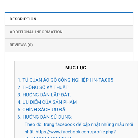
DESCRIPTION
ADDITIONAL INFORMATION
REVIEWS (0)
MỤC LỤC
1. TỦ QUẦN ÁO GỖ CÔNG NGHIỆP HN-TA.005
2. THÔNG SỐ KỸ THUẬT:
3. HƯỚNG DẪN LẮP ĐẶT:
4. ƯU ĐIỂM CỦA SẢN PHẨM:
5. CHÍNH SÁCH ƯU ĐÃI:
6. HƯỚNG DẪN SỬ DỤNG:
Theo dõi trang facebook để cập nhật những mẫu mới
nhất: https://www.facebook.com/profile.php?