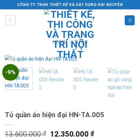
Skip
CÔNG TY TNHH THIẾT KẾ VÀ XÂY DỰNG HẢI NGUYỄN
to
content
HOME
/
TỦ ÁO
-9%
Tủ quần áo hiện đại HN-TA.005
Original
Current
13.600.000
₫
12.350.000
₫