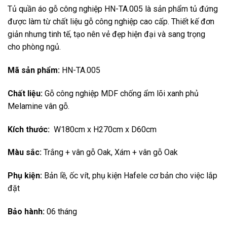
price
price
Tủ quần áo gỗ công nghiệp HN-TA.005 là sản phẩm tủ đứng
was:
is:
được làm từ chất liệu gỗ công nghiệp cao cấp. Thiết kế đơn
13.600.000 ₫.
12.350.000 ₫
giản nhưng tinh tế, tạo nên vẻ đẹp hiện đại và sang trọng
cho phòng ngủ.
Mã sản phẩm:
HN-TA.005
Chất liệu:
Gỗ công nghiệp MDF chống ẩm lõi xanh phủ
Melamine vân gỗ.
Kích thước:
W180cm x H270cm x D60cm
Màu sắc:
Trắng + vân gỗ Oak, Xám + vân gỗ Oak
Phụ kiện:
Bản lề, ốc vít, phụ kiện Hafele cơ bản cho việc lắp
đặt
Bảo hành:
06 tháng