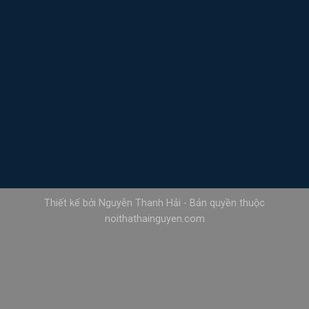
Thiết kế bởi Nguyễn Thanh Hải - Bản quyền thuộc
noithathainguyen.com